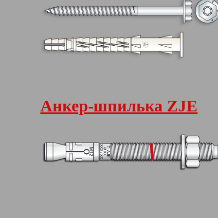
Анкер-шпилька ZJE