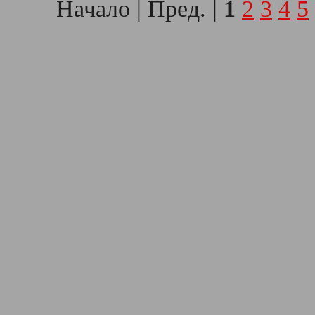
Начало | Пред. |
1
2
3
4
5